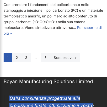
Comprendere i fondamenti del policarbonato nello
stampaggio a iniezione Il policarbonato (PC) è un materiale
termoplastico amorfo, un polimero ad alto contenuto di
gruppi carbonati (-O-C(=O)-O-) nella sua catena
molecolare. Viene sintetizzato attraverso...
Per saperne di
più »
1
2
3
...
5
Successivo »
Boyan Manufacturing Solutions Limited
Dalla consulenza progettuale alla
produzione finale, ottimizziamo il vostro