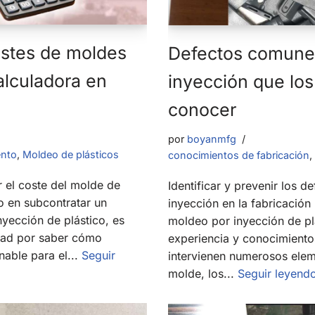
ostes de moldes
Defectos comune
alculadora en
inyección que los
conocer
por
boyanmfg
ento
,
Moldeo de plásticos
conocimientos de fabricación
,
 el coste del molde de
Identificar y prevenir los 
o en subcontratar un
inyección en la fabricación 
yección de plástico, es
moldeo por inyección de pl
idad por saber cómo
experiencia y conocimiento
nable para el...
Seguir
intervienen numerosos elem
molde, los...
Seguir leyend