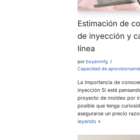
Estimación de c
de inyección y c
línea
por
boyanmfg
Capacidad de aprovisionami
La importancia de conocer
inyección Si está pensand
proyecto de moldeo por in
posible que tenga curios
asegurarse un precio razo
leyendo »