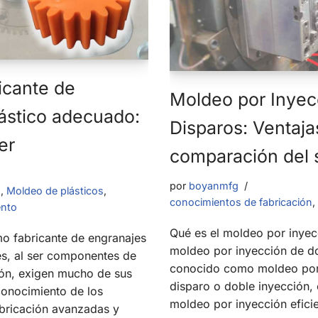
ricante de
Moldeo por Inyec
ástico adecuado:
Disparos: Ventaja
er
comparación del
por
boyanmfg
n
,
Moldeo de plásticos
,
conocimientos de fabricación
,
ento
Qué es el moldeo por inyec
o fabricante de engranajes
moldeo por inyección de d
es, al ser componentes de
conocido como moldeo por
sión, exigen mucho de sus
disparo o doble inyección,
conocimiento de los
moldeo por inyección efici
abricación avanzadas y