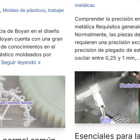
metálicas
n
,
Moldeo de plásticos
,
trabajar
Comprender la precisión en
metálica Requisitos general
cia de Boyan en el diseño
Normalmente, las piezas de
 Boyan cuenta con una gran
requieren una precisión exc
l de conocimientos en el
precisión de plegado de e
lástico moldeados por
oscilar entre 0,25 y 1 mm,.
.
Seguir leyendo »
Esenciales para l