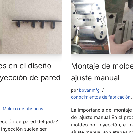
es en el diseño
Montaje de molde
nyección de pared
ajuste manual
por
boyanmfg
conocimientos de fabricación
,
n
,
Moldeo de plásticos
La importancia del montaje
del ajuste manual En el pro
yección de pared delgada?
moldeo por inyección, el m
inyección suelen ser
ajuste manual son etapas cr