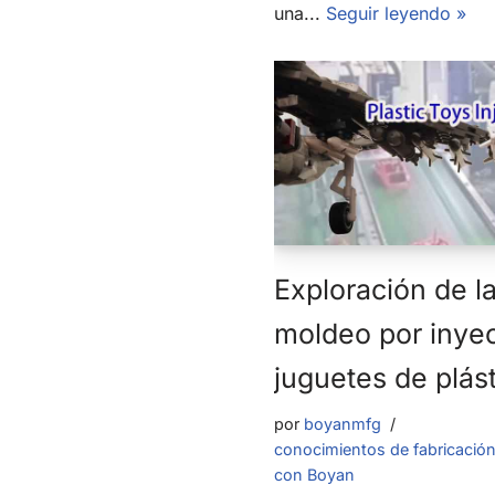
una...
Seguir leyendo »
Exploración de l
moldeo por inyec
juguetes de plás
por
boyanmfg
conocimientos de fabricació
con Boyan