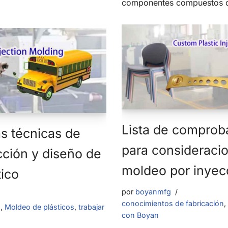
componentes compuestos d
Lista de comprob
as técnicas de
para consideracio
ción y diseño de
moldeo por inyec
tico
por
boyanmfg
conocimientos de fabricación
,
n
,
Moldeo de plásticos
,
trabajar
con Boyan