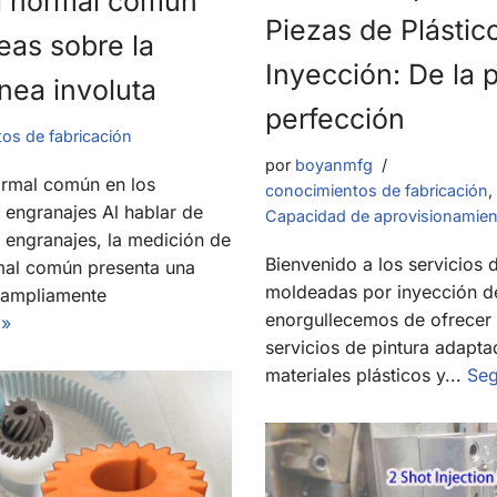
la normal común
Piezas de Plásti
eas sobre la
Inyección: De la 
ínea involuta
perfección
os de fabricación
por
boyanmfg
ormal común en los
conocimientos de fabricación
,
engranajes Al hablar de
Capacidad de aprovisionamie
 engranajes, la medición de
Bienvenido a los servicios 
rmal común presenta una
moldeadas por inyección d
e ampliamente
enorgullecemos de ofrecer
 »
servicios de pintura adapta
materiales plásticos y...
Seg