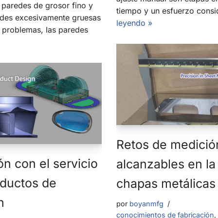
 paredes de grosor fino y
tiempo y un esfuerzo consid
edes excesivamente gruesas
leyendo »
s problemas, las paredes
Retos de medición
ón con el servicio
alcanzables en la
oductos de
chapas metálicas
n
por
boyanmfg
conocimientos de fabricación
,